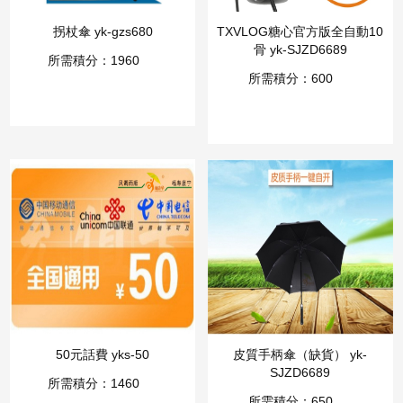
拐杖傘 yk-gzs680
TXVLOG糖心官方版全自動10
骨 yk-SJZD6689
所需積分：1960
所需積分：600
50元話費 yks-50
皮質手柄傘（缺貨） yk-
SJZD6689
所需積分：1460
所需積分：650